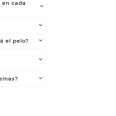
r en cada
 el pelo?
eínas?