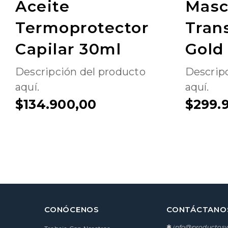
Aceite
Masca
Termoprotector
Tran
Capilar 30ml
Gold
Descripción del producto
Descrip
aquí.
aquí.
$134.900,00
$299.
CONÓCENOS
CONTÁCTANO
✱
info@producto