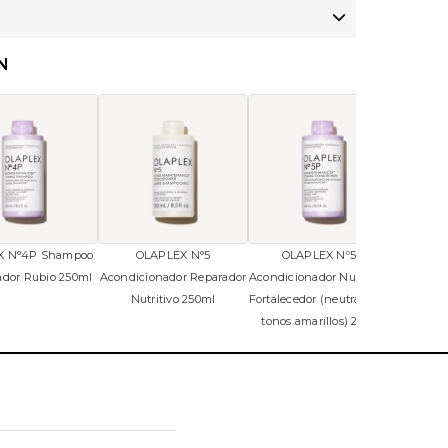
N
X N°4P Shampoo
OLAPLEX N°5
OLAPLEX Nº5P
ador Rubio 250ml
Acondicionador Reparador
Acondicionador Nutritivo y
Nutritivo 250ml
Fortalecedor (neutralizador
tonos amarillos) 250ml