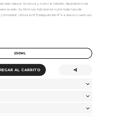
trado reducir la rotura y nutrir el cabello, dejándolo más
cada lavado. Su fórmula hidratante nutre todo tipo de
 y fortalece. Utiliza el Nº5 después del Nº4 a diario o cada vez
250ML
REGAR AL CARRITO