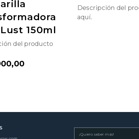
rilla
Descripción del pr
sformadora
aquí.
 Lust 150ml
ción del producto
900,00
S
swow.com