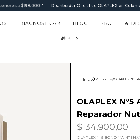
periores a $199.000
*
Distribuidor Oficial de OLAPLEX en Colombi
OS
DIAGNOSTICAR
BLOG
PRO
🔥 D
🎁 KITS
Inicio
Productos
OLAPLEX N°5 Ac
OLAPLEX N°5 
Reparador Nut
$134.900,00
OLAPLEX Nº5 BOND MAINTENANCE