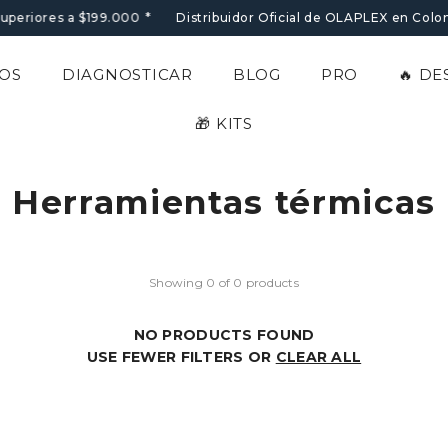
superiores a $199.000
*
Distribuidor Oficial de OLAPLEX en Colom
OS
DIAGNOSTICAR
BLOG
PRO
🔥 D
🎁 KITS
Herramientas térmicas
Showing 0 of 0 products
NO PRODUCTS FOUND
USE FEWER FILTERS OR
CLEAR ALL