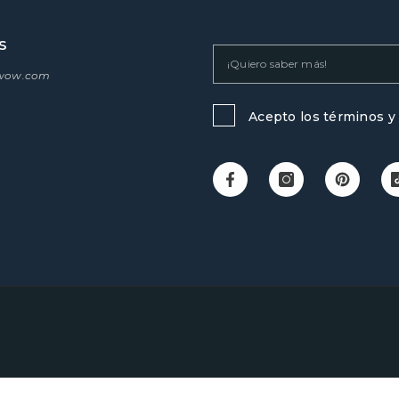
S
swow.com
Acepto los términos y