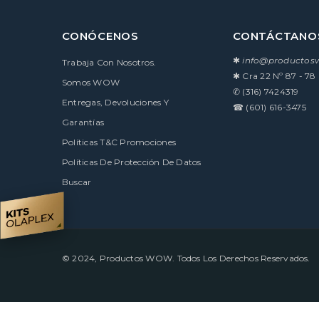
CONÓCENOS
CONTÁCTANO
✱
info@producto
Trabaja Con Nosotros.
✱
Cra 22 Nº 87 - 78
Somos WOW
✆
(316) 7424319
Entregas, Devoluciones Y
☎
(601) 616-3475
Garantías
Políticas T&C Promociones
Políticas De Protección De Datos
Buscar
© 2024, Productos WOW. Todos Los Derechos Reservados.