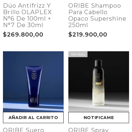
Dúo Antifrizz Y
ORIBE Shampoo
Brillo OLAPLEX
Para Cabello
N°6 De 100ml +
Opaco Supershine
N°7 De 30ml
250ml
$269.800,00
$219.900,00
Vendido
AÑADIR AL CARRITO
NOTIFICAME
ORIBE Suero
ORIBE Spray