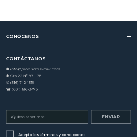
CONÓCENOS
CONTÁCTANOS
✱
info@productoswow.com
✱
Cra 22 Nº 87 - 78
✆
(316) 7424319
☎
(601) 616-3475
ENVIAR
Acepto los términos y condiciones