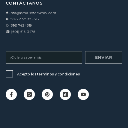
CONTÁCTANOS
✱
info@productoswow.com
✱
Cra 22 Nº 87 - 78
✆
(316) 7424319
☎
(601) 616-3475
ENVIAR
Acepto los términos y condiciones