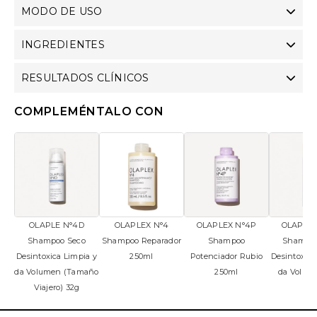
MODO DE USO
INGREDIENTES
RESULTADOS CLÍNICOS
COMPLEMÉNTALO CON
OLAPLE N°4D
OLAPLEX N°4
OLAPLEX N°4P
OLAPLEX
Shampoo Seco
Shampoo Reparador
Shampoo
Shampoo
Desintoxica Limpia y
250ml
Potenciador Rubio
Desintoxica
da Volumen (Tamaño
250ml
da Volum
Viajero) 32g