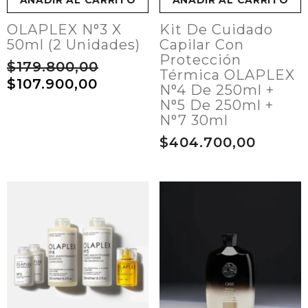
AÑADIR AL CARRITO
AÑADIR AL CARRITO
OLAPLEX N°3 X
Kit De Cuidado
50ml (2 Unidades)
Capilar Con
Protección
$179.800,00
Térmica OLAPLEX
$107.900,00
N°4 De 250ml +
N°5 De 250ml +
N°7 30ml
$404.700,00