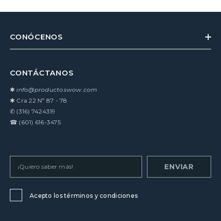
CONÓCENOS
CONTÁCTANOS
✱
info@productoswow.com
✱
Cra 22 Nº 87 - 78
✆
(316) 7424319
☎
(601) 616-3475
ENVIAR
Acepto los términos y condiciones