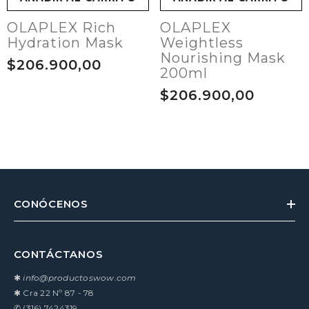
OLAPLEX Rich
OLAPLEX
Hydration Mask
Weightless
Nourishing Mask
$206.900,00
200ml
$206.900,00
CONÓCENOS
CONTÁCTANOS
✱
info@productoswow.com
✱
Cra 22 Nº 87 - 78
✆
(316) 7424319