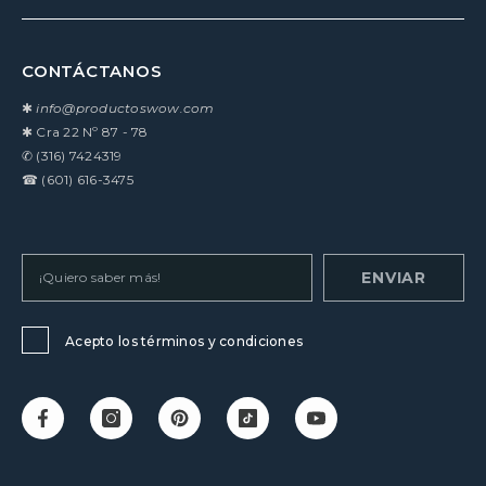
CONTÁCTANOS
✱
info@productoswow.com
✱
Cra 22 Nº 87 - 78
✆
(316) 7424319
☎
(601) 616-3475
ENVIAR
Acepto los términos y condiciones