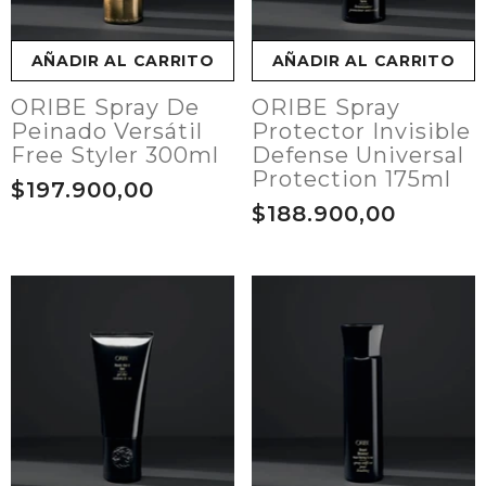
AÑADIR AL CARRITO
AÑADIR AL CARRITO
ORIBE Spray De
ORIBE Spray
Peinado Versátil
Protector Invisible
Free Styler 300ml
Defense Universal
Protection 175ml
$197.900,00
$188.900,00