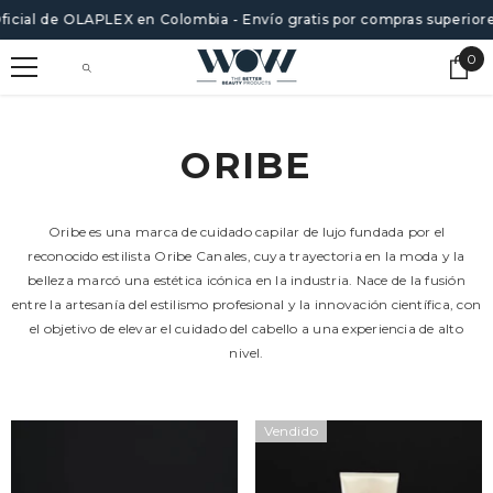
SALTAR AL CONTENIDO
icial de OLAPLEX en Colombia - Envío gratis por compras superiore
0
0
ite
ORIBE
Oribe
es una marca de cuidado capilar de lujo fundada por el
reconocido estilista
Oribe Canales
, cuya trayectoria en la moda y la
belleza marcó una estética icónica en la industria. Nace de la fusión
entre la artesanía del estilismo profesional y la innovación científica, con
el objetivo de elevar el cuidado del cabello a una experiencia de alto
nivel.
Vendido