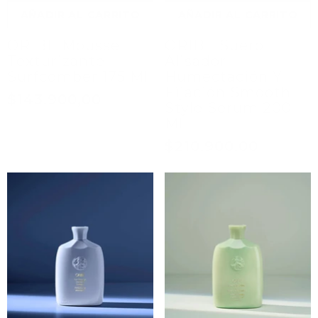
AÑADIR AL CARRITO
AÑADIR AL CARRITO
ORIBE Mousse
ORIBE Suero
Texturizante
Alisador
Surfcomber 175 Ml
Humectación Y
Fijación Smooth
$143.900,00
Style Serum 200
Ml
$210.900,00