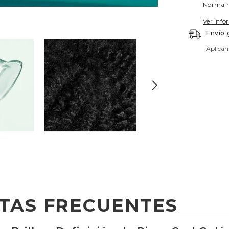
Normalme
Ver info
Envío 
Aplican
TAS FRECUENTES