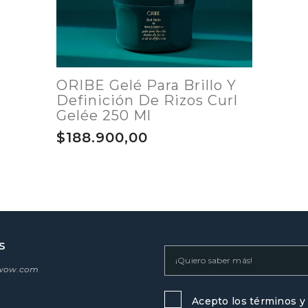
ORIBE Gelé Para Brillo Y
Definición De Rizos Curl
Gelée 250 Ml
$188.900,00
S
swow.com
Acepto los términos y