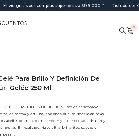
 Envío gratis por compras superiores a $199.000
*
Distribuidor 
ESCUENTOS
0
0
it
elé Para Brillo Y Definición De
url Gelée 250 Ml
GELÉE FOR SHINE & DEFINITION Este gelée sedoso e
fine, da forma y estiliza, haciendo que los rizos sean más
Los aceites de macadamia, neem y albaricoque hidratan y
s hebras. El resultado: rizos ultra-brillantes, suaves y
al para...