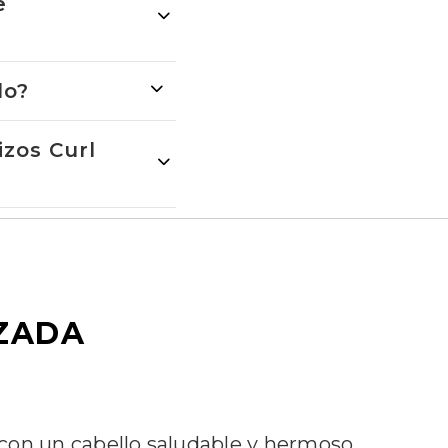
e
lo?
izos Curl
IZADA
o con un cabello saludable y hermoso