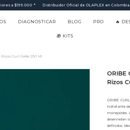
iores a $199.000
*
Distribuidor Oficial de OLAPLEX en Colombia -
OS
DIAGNOSTICAR
BLOG
PRO
🔥 D
🎁 KITS
e Rizos Curl Gelée 250 Ml
ORIBE G
Rizos C
ORIBE CURL 
hidratante de
manejables. 
desenredan la
definidos. Ide