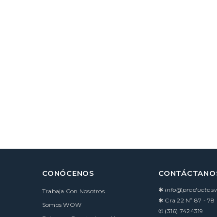
CONÓCENOS
CONTÁCTANO
✱
info@producto
Trabaja Con Nosotros.
✱
Cra 22 Nº 87 - 78
Somos WOW
✆
(316) 7424319