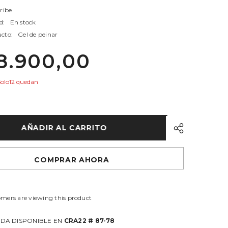
ribe
d:
En stock
ucto:
Gel de peinar
8.900,00
Solo12 quedan
AÑADIR AL CARRITO
COMPRAR AHORA
omers are viewing this product
DA DISPONIBLE EN
CRA22 # 87-78