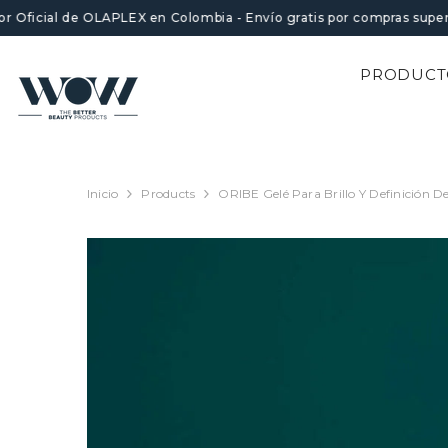
SALTAR AL CONTENIDO
or Oficial de OLAPLEX en Colombia - Envío gratis por compras super
PRODUCT
Inicio
Products
ORIBE Gelé Para Brillo Y Definición D