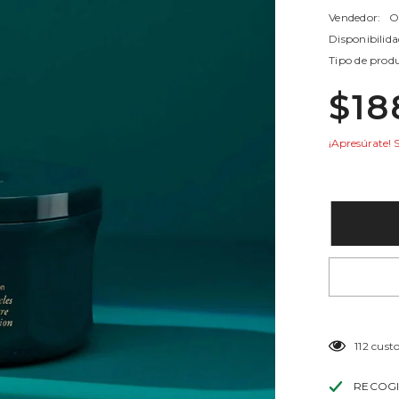
Vendedor:
O
Disponibilida
Tipo de prod
$18
¡Apresúrate! 
112 cust
RECOGI