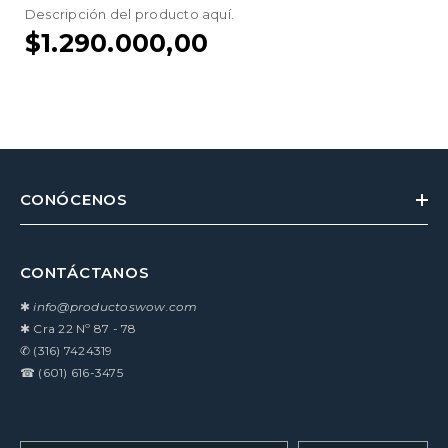
Descripción del producto aquí.
$1.290.000,00
CONÓCENOS
CONTÁCTANOS
✱
info@productoswow.com
✱
Cra 22 Nº 87 - 78
✆
(316) 7424319
☎
(601) 616-3475