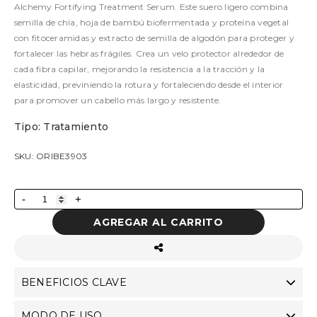
Alchemy Fortifying Treatment Serum. Este suero ligero combina
semilla de chía, hoja de bambú biofermentada y proteína vegetal
con fitoceramidas y extracto de semilla de algodón para proteger y
fortalecer las hebras frágiles. Crea un velo protector alrededor de
cada fibra capilar, mejorando la resistencia a la tracción y la
elasticidad, previniendo la rotura y fortaleciendo desde el interior
para promover un cabello más largo y resistente.
Tipo: Tratamiento
SKU: ORIBE3903
-
+
AGREGAR AL CARRITO
BENEFICIOS CLAVE
MODO DE USO