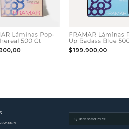
AR Láminas Pop-
FRAMAR Láminas 
hereal 500 Ct
Up Badass Blue 50
900,00
$199.900,00
S
swow.com