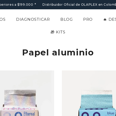
periores a $199.000
*
Distribuidor Oficial de OLAPLEX en Colombi
OS
DIAGNOSTICAR
BLOG
PRO
🔥 D
🎁 KITS
Papel aluminio