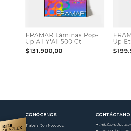
FRAMAR Láminas Pop-
FRAM
Up All Y'All 500 Ct
Up Et
$131.900,00
$199.
CONÓCENOS
CONTÁCTANO
✱
info@producto
Trabaja Con Nosotros.
✱
Cra 22 Nº 87 - 78