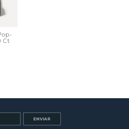
Pop-
0 Ct
ENVIAR