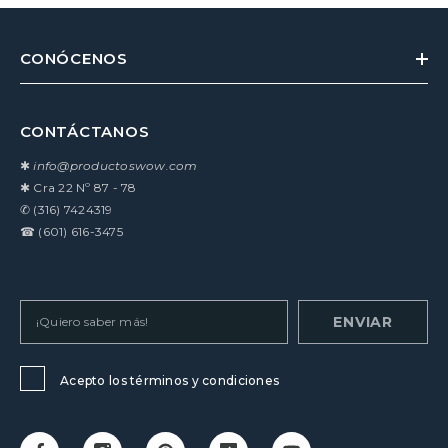
CONÓCENOS
CONTÁCTANOS
✱
info@productoswow.com
✱
Cra 22 Nº 87 - 78
✆
(316) 7424319
☎
(601) 616-3475
ENVIAR
Acepto los términos y condiciones