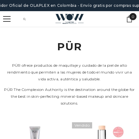
SALTAR AL CONTENIDO
uidor Oficial de OLAPLEX en Colombia - Envío gratis por compras su
0
0
ite
PÜR
PÜR ofrece productos de maquillaje y cuidado de la piel de alto
rendimiento que permiten a las mujeres de todo el mundo vivir una
vida activa, auténtica y saludable.
PÜR The Complexion Authority is the destination around the globe for
the best in skin-perfecting mineral-based makeup and skincare
solutions.
Vendido