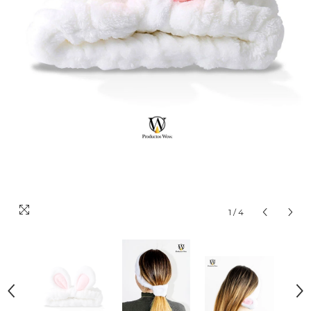
1
/
4