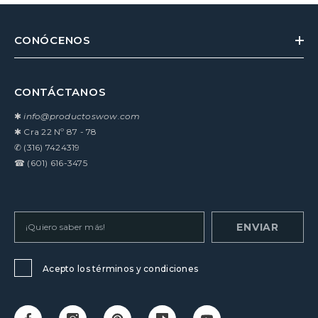
CONÓCENOS
CONTÁCTANOS
✱
info@productoswow.com
✱
Cra 22 Nº 87 - 78
✆
(316) 7424319
☎
(601) 616-3475
ENVIAR
Acepto los términos y condiciones