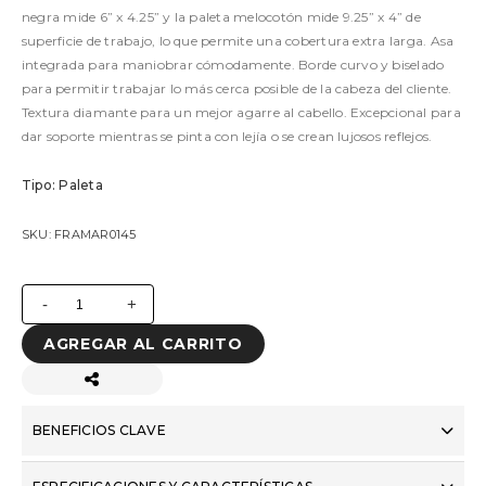
negra mide 6” x 4.25” y la paleta melocotón mide 9.25” x 4” de
superficie de trabajo, lo que permite una cobertura extra larga. Asa
integrada para maniobrar cómodamente. Borde curvo y biselado
para permitir trabajar lo más cerca posible de la cabeza del cliente.
Textura diamante para un mejor agarre al cabello. Excepcional para
dar soporte mientras se pinta con lejía o se crean lujosos reflejos.
Tipo: Paleta
SKU: FRAMAR0145
No hay productos complementarios disponibles.
-
+
AGREGAR AL CARRITO
BENEFICIOS CLAVE
✔ Superficie de trabajo extra larga para cobertura extensa✔