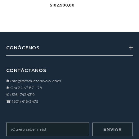
$102.900,00
CONÓCENOS
CONTÁCTANOS
✱
info@productoswow.com
✱
Cra 22 Nº 87 - 78
✆
(316) 7424319
☎
(601) 616-3475
ENVIAR