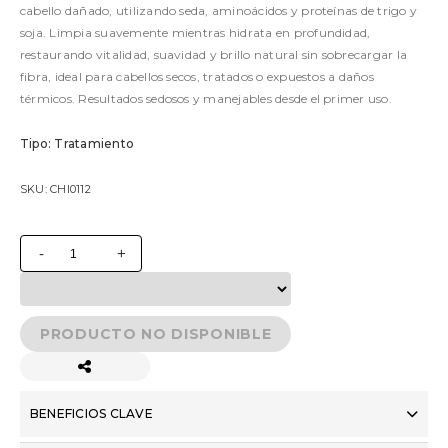
cabello dañado, utilizando seda, aminoácidos y proteínas de trigo y
soja. Limpia suavemente mientras hidrata en profundidad,
restaurando vitalidad, suavidad y brillo natural sin sobrecargar la
fibra, ideal para cabellos secos, tratados o expuestos a daños
térmicos. Resultados sedosos y manejables desde el primer uso.
Tipo: Tratamiento
SKU: CHI0112
No hay productos complementarios disponibles.
-
+
PRODUCTO NO DISPONIBLE
BENEFICIOS CLAVE