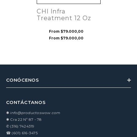
CHI Infra
Treatment 12 Oz
From
$79.000,00
From
$79.000,00
CONÓCENOS
CONTÁCTANOS
✱
info@productoswow.com
✱
Cra 22 Nº 87 - 78
✆
(316) 7424319
☎
(601) 616-3475