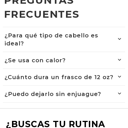
PREGUNTAS
¿Cuánto dura un frasco de 12 oz?
Con uso de 2-3 veces por semana en cabello medio, dura 2-3
FRECUENTES
meses.
¿Puedo dejarlo sin enjuague?
Recomendado enjuagar para evitar acumulación, pero en
cabello muy seco úsalo como leave-in en puntas.
¿Para qué tipo de cabello es
ideal?
¿Se usa con calor?
¿Cuánto dura un frasco de 12 oz?
¿Puedo dejarlo sin enjuague?
¿BUSCAS TU RUTINA