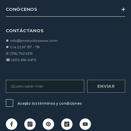
CONÓCENOS
CONTÁCTANOS
✱
info@productoswow.com
✱
Cra 22 Nº 87 - 78
✆
(316) 7424319
☎
(601) 616-3475
ENVIAR
Acepto los términos y condiciones