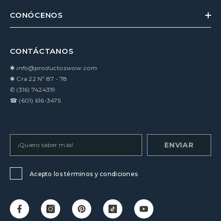
CONÓCENOS
CONTÁCTANOS
✱
info@productoswow.com
✱
Cra 22 Nº 87 - 78
✆
(316) 7424319
☎
(601) 616-3475
ENVIAR
Acepto los términos y condiciones