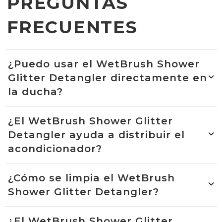
PREGUNTAS
húmedos.
FRECUENTES
¿Puedo usar el WetBrush Shower
Glitter Detangler directamente en
la ducha?
¿El WetBrush Shower Glitter
Detangler ayuda a distribuir el
acondicionador?
¿Cómo se limpia el WetBrush
Shower Glitter Detangler?
¿El WetBrush Shower Glitter