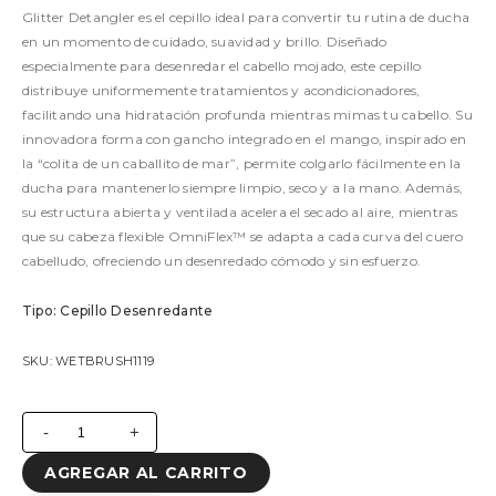
Glitter Detangler es el cepillo ideal para convertir tu rutina de ducha
en un momento de cuidado, suavidad y brillo. Diseñado
especialmente para desenredar el cabello mojado, este cepillo
distribuye uniformemente tratamientos y acondicionadores,
facilitando una hidratación profunda mientras mimas tu cabello. Su
innovadora forma con gancho integrado en el mango, inspirado en
la “colita de un caballito de mar”, permite colgarlo fácilmente en la
ducha para mantenerlo siempre limpio, seco y a la mano. Además,
su estructura abierta y ventilada acelera el secado al aire, mientras
que su cabeza flexible OmniFlex™ se adapta a cada curva del cuero
cabelludo, ofreciendo un desenredado cómodo y sin esfuerzo.
Tipo: Cepillo Desenredante
SKU: WETBRUSH1119
No hay productos complementarios disponibles.
-
+
AGREGAR AL CARRITO