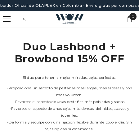
SALTAR AL CONTENIDO
ibuidor Oficial de OLAPLEX en Colombia - Envío gratis por compras 
0
0
ite
Duo Lashbond +
Browbond 15% OFF
El duo para tener la mejor miradas, cejas perfectas!
-Proporciona un aspecto de pestañas más largas, más espesas y con
más volumen.
-Favorece el aspecto de unas pestañas más pobladas y sanas.
-Favorece el aspecto de unas cejas más densas, definidas, suaves y
juveniles.
-Da forma y esculpe con una fijación flexible durante todo el día. Sin
cejas rígidas ni escamadas.