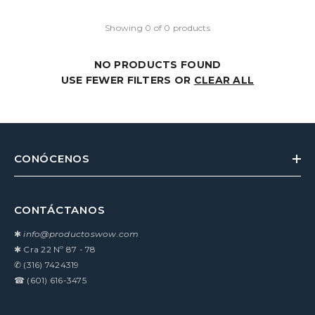
Showing 0 of 0 products
NO PRODUCTS FOUND
USE FEWER FILTERS OR
CLEAR ALL
CONÓCENOS
CONTÁCTANOS
✱
info@productoswow.com
✱
Cra 22 Nº 87 - 78
✆
(316) 7424319
☎
(601) 616-3475