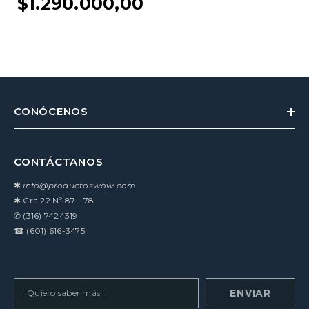
$1.290.000,00
CONÓCENOS
CONTÁCTANOS
✱
info@productoswow.com
✱
Cra 22 Nº 87 - 78
✆
(316) 7424319
☎
(601) 616-3475
ENVIAR