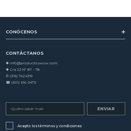
CONÓCENOS
CONTÁCTANOS
✱
info@productoswow.com
✱
Cra 22 Nº 87 - 78
✆
(316) 7424319
☎
(601) 616-3475
ENVIAR
Acepto los términos y condiciones