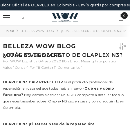
SALTAR AL CONTENIDO
buidor Oficial de OLAPLEX en Colombia - Envío gratis por compras s
0
0
ite
Inicio
BELLEZA WOW BLOG
¿CUÁL ES EL SECRETO DE OLAPLEX N3? MI
BELLEZA WOW BLOG
¿CUÁL ES EL SECRETO DE OLAPLEX N3? MITOS Y VERDADES
Por
WOW Logistica
04 Sep 2020
I18n Error: Missing Interpolation
Value "contar" For "{{ Contar }} Comentarios"
OLAPLEX N3 HAIR PERFECTOR
es el producto profesional de
reparación en casa del que todos hablan, pero ¿
Qué es y cómo
funciona?
Hoy vamos a dedicar un
POST
completo a detallar todo lo
que necesitas saber sobre
Olaplex N3
uso en casa y como adquirirlo en
Colombia.
OLAPLEX N3 ¡El tercer paso de la reparación!