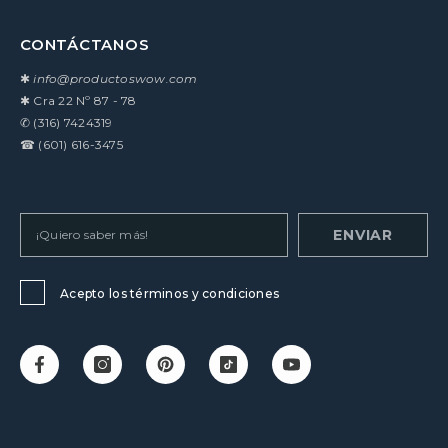
CONTÁCTANOS
✱
info@productoswow.com
✱
Cra 22 Nº 87 - 78
✆
(316) 7424319
☎
(601) 616-3475
ENVIAR
Acepto los términos y condiciones