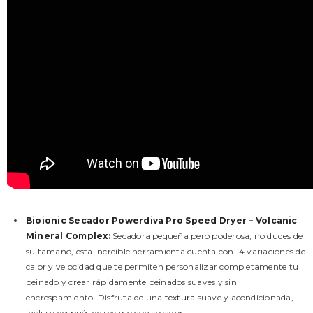
Bioionic Secador Powerdiva Pro Speed Dryer – Volcanic
Mineral Complex
:
Secadora pequeña pero poderosa, no dudes de
su tamaño, esta increíble herramienta cuenta con 14 variaciones de
calor y velocidad que te permiten personalizar completamente tu
peinado y crear rápidamente peinados suaves y sin
encrespamiento. Disfruta de una
textura
suave y acondicionada,
incluso después de secarlo con secador.