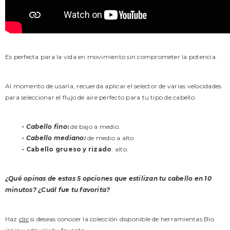
Es perfecta para la vida en movimiento sin comprometer la potencia.
Al momento de usarla, recuerda aplicar el selector de varias velocidades
para seleccionar el flujo de aire perfecto para tu tipo de cabello:
-
Cabello fino
:
de bajo a medio.
-
Cabello mediano:
de medio a alto.
- Cabello grueso y rizado
: alto.
¿Qué opinas de estas 5 opciones que estilizan tu cabello en 10
minutos? ¿Cuál fue tu favorita?
Haz
clic
si deseas conocer la colección disponible de herramientas Bio