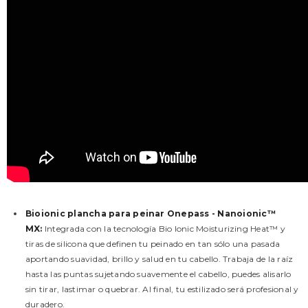
Bioionic plancha para peinar Onepass - Nanoionic™
MX
:
Integrada con la tecnología Bio Ionic Moisturizing Heat™ y
tiras de silicona que definen tu peinado en tan sólo una pasada
aportando suavidad, brillo y salud en tu cabello. Trabaja de la raíz
hasta las puntas sujetando suavemente el cabello, puedes alisarlo
sin tirar, lastimar o quebrar. Al final, tu estilizado será profesional y
duradero.