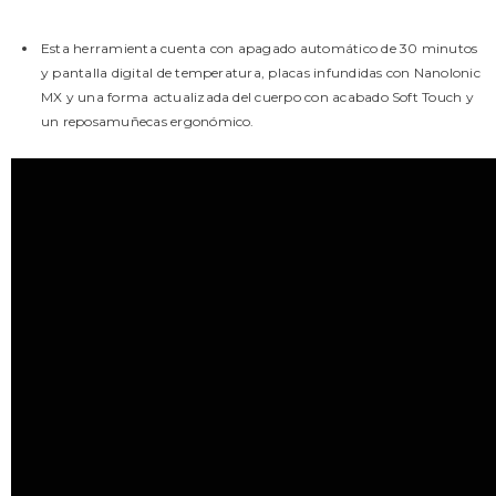
Esta herramienta cuenta con apagado automático de 30 minutos
y pantalla digital de temperatura, placas infundidas con NanoIonic
MX y una forma actualizada del cuerpo con acabado Soft Touch y
un reposamuñecas ergonómico.