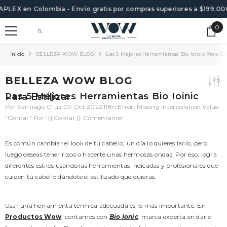
SALTAR AL CONTENIDO
LAPLEX en Colombia - Envío gratis por compras superiores a $199.00
0
0
ite
Inicio
BELLEZA WOW BLOG
Las 5 Mejores Herramientas Bio Ioinic Para Est
BELLEZA WOW BLOG
Las 5 Mejores Herramientas Bio Ioinic Para Estilizar
Por
Santiago Cruz
09 Oct 2022
I18n Error: Missing Interpolation Value
"contar" For "{{ Contar }} Comentarios"
Es común cambiar el look de tu cabello, un día lo quieres lacio, pero
luego deseas tener rizos o hacerte unas hermosas ondas. Por eso, logra
diferentes estilos usando las herramientas indicadas y profesionales que
cuiden tu cabello dándote el estilizado que quieras.
Usar una herramienta térmica adecuada es lo más importante. En
Productos Wow
, contamos con
Bio Ionic
, marca experta en darle