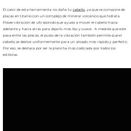
El calor de esta herramienta no daña tu
cabello
, ya que se compone de
placas en titanio con un complejo de mineral volcánico que hidrata.
Posee vibración de ultrasonido que ayuda a mover el cabello hacia
adelante y hacia atrás para dejarlo más liso y suave. A medida que este
pasa entre las placas, el pulso de la vibración también permite que el
cabello se deslice uniformemente para un alisado más rápido y perfecto.
Por eso, se destaca por ser la plancha más codiciada por todos los
estilistas.