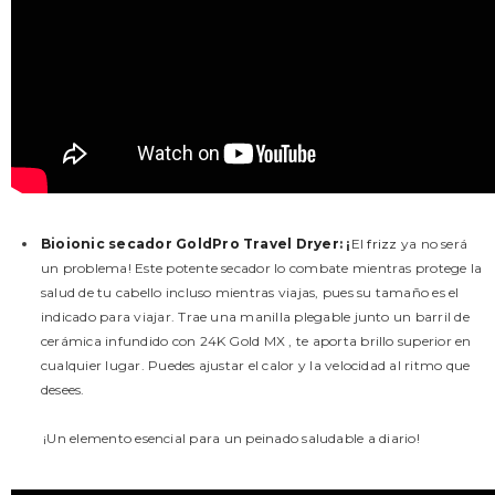
Bioionic secador GoldPro Travel Dryer
: ¡
El
frizz
ya no será
un problema! Este potente secador lo combate mientras protege la
salud de tu cabello incluso mientras viajas, pues su tamaño es el
indicado para viajar. Trae una manilla plegable junto un barril de
cerámica infundido con 24K Gold MX , te aporta brillo superior en
cualquier lugar. Puedes ajustar el calor y la velocidad al ritmo que
desees.
¡Un elemento esencial para un peinado saludable a diario!