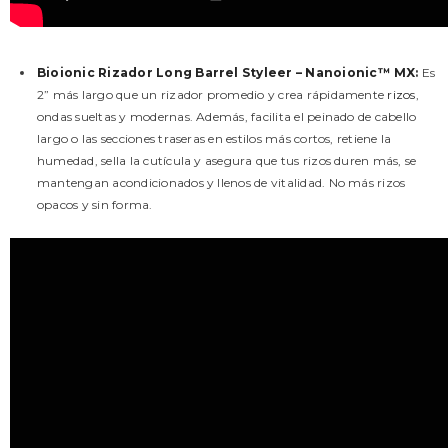
Bioionic Rizador Long Barrel Styleer – Nanoionic™ MX
:
Es
2” más largo que un rizador promedio y crea rápidamente
rizos
,
ondas sueltas y modernas. Además, facilita el peinado de cabello
largo o las secciones traseras en estilos más cortos, retiene la
humedad, sella la cutícula y asegura que tus rizos duren más, se
mantengan acondicionados y llenos de vitalidad. No más rizos
opacos y sin forma.