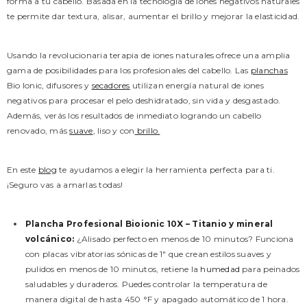
forma a tu cabello. Basada en la tecnología de iones negativos naturales
te permite dar textura, alisar, aumentar el brillo y mejorar la elasticidad.
Usando la revolucionaria terapia de iones naturales ofrece una amplia
gama de posibilidades para los profesionales del cabello. Las
planchas
Bio Ionic, difusores y
secadores
utilizan energía natural de iones
negativos para procesar el pelo deshidratado, sin vida y desgastado.
Además, verás los resultados de inmediato logrando un cabello
renovado, más
suave
, liso y con
brillo.
En este
blog
te ayudamos a elegir la herramienta perfecta para ti.
¡Seguro vas a amarlas todas!
Plancha Profesional Bioionic 10X – Titanio y mineral
volcánico
:
¿Alisado perfecto en menos de 10 minutos? Funciona
con placas vibratorias sónicas de 1" que crean estilos suaves y
pulidos en menos de 10 minutos, retiene la
humedad
para peinados
saludables y duraderos. Puedes controlar la temperatura de
manera digital de hasta 450 °F y apagado automático de 1 hora.